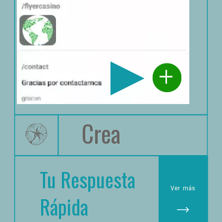
+
Crea
Tu Respuesta 
Ver
 más
Rápida