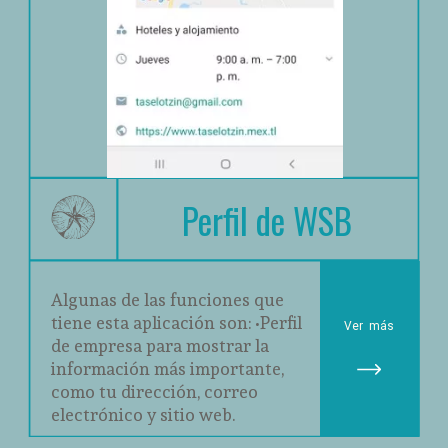
Perfil de WSB
Algunas de las funciones que 
tiene esta aplicación son:
•Perfil 
Ver
 más
de empresa para mostrar la 
información más importante, 
como tu dirección, correo 
electrónico y sitio web.