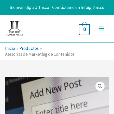
Bienvenid@ a Jltm.co - Contáctame en Info@jltm.co
Ir
al
Men
0
contenido
princ
Inicio
Productos
Asesorías de Marketing de Contenidos