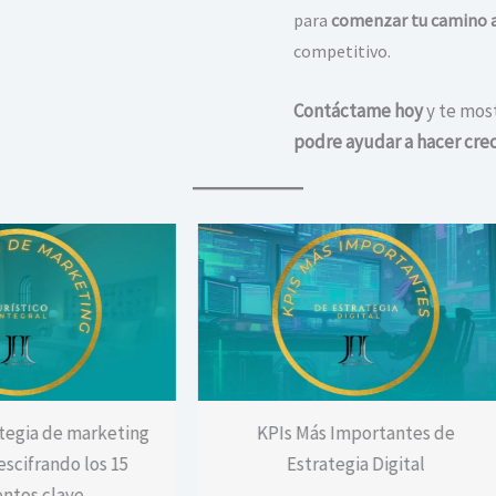
para
comenzar tu camino a
competitivo.
Contáctame hoy
y te mos
podre ayudar a hacer crec
keting
KPIs Más Importantes de
La
 15
Estrategia Digital