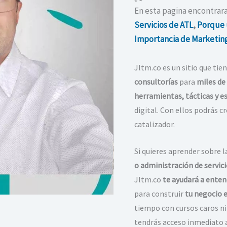
En esta pagina encontrara
Servicios de ATL
,
Porque u
Importancia de Marketing
Jltm.co es un sitio que tie
consultorías
para
miles de
herramientas, tácticas y e
digital. Con ellos podrás c
catalizador.
Si quieres aprender sobre l
o administración de servici
Jltm.co
te ayudará a enten
para construir
tu negocio e
tiempo con cursos caros ni
tendrás acceso inmediato a