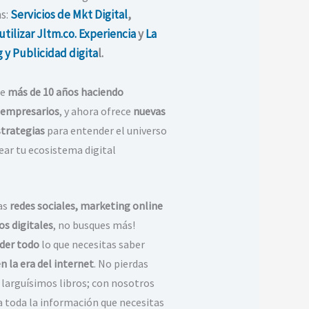
s:
Servicios de Mkt Digital
,
tilizar Jltm.co.
Experiencia
y
La
 y Publicidad digita
l.
ne
más de 10 años haciendo
 empresarios
, y ahora ofrece
nuevas
strategias
para entender el universo
rear tu ecosistema digital
as
redes sociales, marketing online
os digitales
, no busques más!
der todo
lo que necesitas saber
n la era del internet
. No pierdas
 larguísimos libros; con nosotros
 toda la información que necesitas