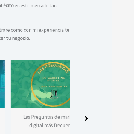
l éxito
en este mercado tan
trare como con mi experiencia
te
er tu negocio.
s Preguntas de marketing
Asesoría publicitaria perf
digital más frecuentes
pasos