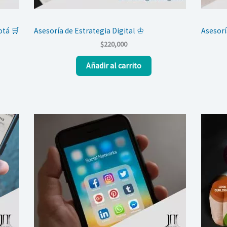
otá 🛒
Asesoría de Estrategia Digital ♔
Asesorí
$
220,000
Añadir al carrito