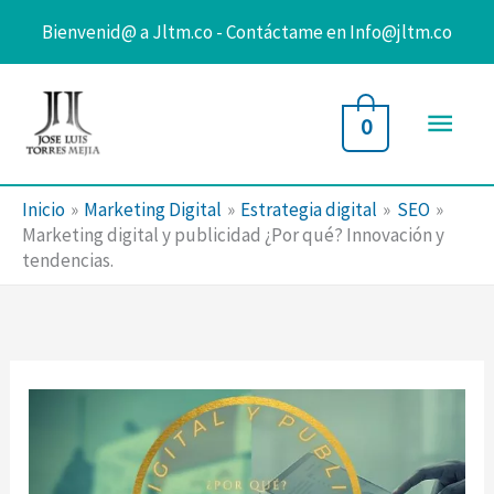
Bienvenid@ a Jltm.co - Contáctame en Info@jltm.co
Ir
al
Men
0
contenido
princ
Inicio
Marketing Digital
Estrategia digital
SEO
Marketing digital y publicidad ¿Por qué? Innovación y
tendencias.