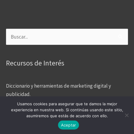
Buscar
por:
Recursos de Interés
Diccionario y herramientas de marketing digital y
publicidad.
Asesoría en marketing digital, todo lo que debes saber.
Usamos cookies para asegurar que te damos la mejor
experiencia en nuestra web. Si continúas usando este sitio,
E-Commerce
asumiremos que estás de acuerdo con ello.
Estrategia digital
Aceptar
Inteligencia Artificial